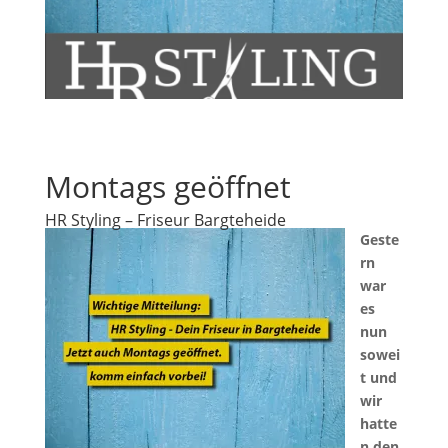
Montags geöffnet
HR Styling – Friseur Bargteheide
Geste
rn
war
es
nun
sowei
t und
wir
hatte
n den