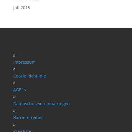
Juli 2015
h
Impressum
h
Cookie Richtlinie
h
AGB´s
h
Datenschutzvereinbarungen
h
Barrierefreiheit
h
Preisliste